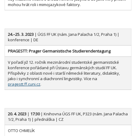
mohou hrát roli i mimojazykové faktory.
24.–25. 3
. 2023
| ÚGS FF UK (nám. Jana Palacha 1/2, Praha 1) |
konference | DE
PRAGESTT: Prager Germanistische Studierendentagung
V pořadí již 12. ročník mezinárodní studentské germanistické
konference pořádané při Ústavu germánských studií FF UK.
Příspěvky z oblasti nové i starší německé literatury, didaktiky,
jako i synchronní a diachronní lingvistiky. Více na
pragestt.ff.cuni.cz
.
20. 4. 2023
|
17:30
| Knihovna ÚGS FF UK, P323 (nám. Jana Palacha
1/2, Praha 1) | přednáška | CZ
OTTO CHMELÍK