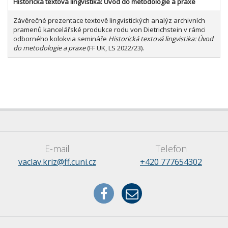
Historická textová lingvistika: Úvod do metodologie a praxe
Závěrečné prezentace textově lingvistických analýz archivních
pramenů kancelářské produkce rodu von Dietrichstein v rámci
odborného kolokvia semináře
Historická textová lingvistika: Úvod
do metodologie a praxe
(FF UK, LS 2022/23).
E-mail
Telefon
vaclav.kriz@ff.cuni.cz
+420 777654302