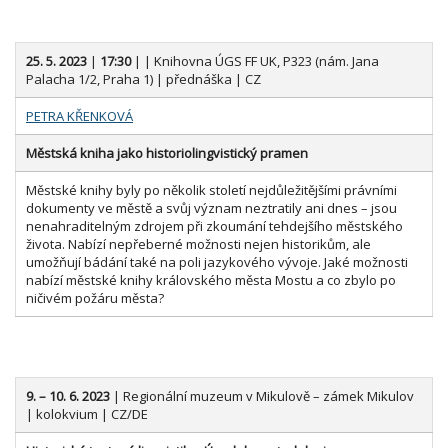
25. 5. 2023
|
17:30
| | Knihovna ÚGS FF UK, P323 (nám. Jana
Palacha 1/2, Praha 1) | přednáška | CZ
PETRA KŘENKOVÁ
Městská kniha jako historiolingvistický pramen
Městské knihy byly po několik století nejdůležitějšími právními
dokumenty ve městě a svůj význam neztratily ani dnes – jsou
nenahraditelným zdrojem při zkoumání tehdejšího městského
života. Nabízí nepřeberné možnosti nejen historikům, ale
umožňují bádání také na poli jazykového vývoje. Jaké možnosti
nabízí městské knihy královského města Mostu a co zbylo po
ničivém požáru města?
9. – 10. 6. 2023
| Regionální muzeum v Mikulově – zámek Mikulov
| kolokvium | CZ/DE