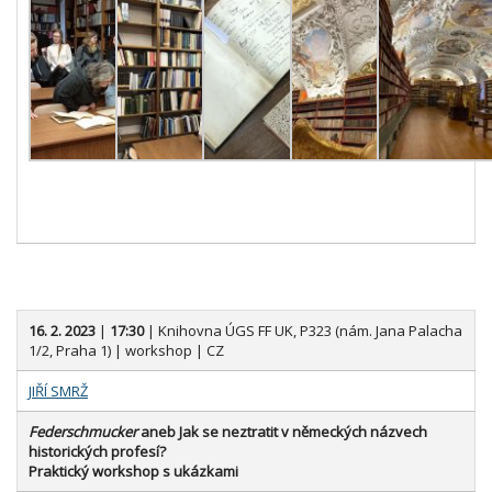
1
6. 2. 2023
|
17:30
| Knihovna ÚGS FF UK, P323 (nám. Jana Palacha
1/2, Praha 1) | workshop | CZ
JIŘÍ SMRŽ
Federschmucker
aneb Jak se neztratit v německých názvech
historických profesí?
Praktický workshop s ukázkami