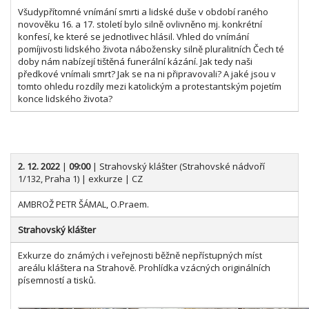
Všudypřítomné vnímání smrti a lidské duše v období raného
novověku 16. a 17. století bylo silně ovlivněno mj. konkrétní
konfesí, ke které se jednotlivec hlásil. Vhled do vnímání
pomíjivosti lidského života nábožensky silně pluralitních Čech té
doby nám nabízejí tištěná funerální kázání. Jak tedy naši
předkové vnímali smrt? Jak se na ni připravovali? A jaké jsou v
tomto ohledu rozdíly mezi katolickým a protestantským pojetím
konce lidského života?
2. 12. 2022
|
09:00
| Strahovský klášter (Strahovské nádvoří
1/132, Praha 1) | exkurze | CZ
AMBROŽ PETR ŠÁMAL, O.Praem.
Strahovský klášter
Exkurze do známých i veřejnosti běžně nepřístupných míst
areálu kláštera na Strahově. Prohlídka vzácných originálních
písemností a tisků.