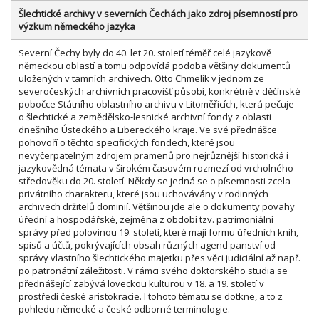
Šlechtické archivy v severních Čechách jako zdroj písemností pro
výzkum německého jazyka
Severní Čechy byly do 40. let 20. století téměř celé jazykově
německou oblastí a tomu odpovídá podoba většiny dokumentů
uložených v tamních archivech. Otto Chmelík v jednom ze
severočeských archivních pracovišť působí, konkrétně v děčínské
pobočce Státního oblastního archivu v Litoměřicích, která pečuje
o šlechtické a zemědělsko-lesnické archivní fondy z oblasti
dnešního Ústeckého a Libereckého kraje. Ve své přednášce
pohovoří o těchto specifických fondech, které jsou
nevyčerpatelným zdrojem pramenů pro nejrůznější historická i
jazykovědná témata v širokém časovém rozmezí od vrcholného
středověku do 20. století. Někdy se jedná se o písemnosti zcela
privátního charakteru, které jsou uchovávány v rodinných
archivech držitelů dominií. Většinou jde ale o dokumenty povahy
úřední a hospodářské, zejména z období tzv. patrimoniální
správy před polovinou 19. století, které mají formu úředních knih,
spisů a účtů, pokrývajících obsah různých agend panství od
správy vlastního šlechtického majetku přes věci judiciální až např.
po patronátní záležitosti. V rámci svého doktorského studia se
přednášející zabývá loveckou kulturou v 18. a 19. století v
prostředí české aristokracie. I tohoto tématu se dotkne, a to z
pohledu německé a české odborné terminologie.