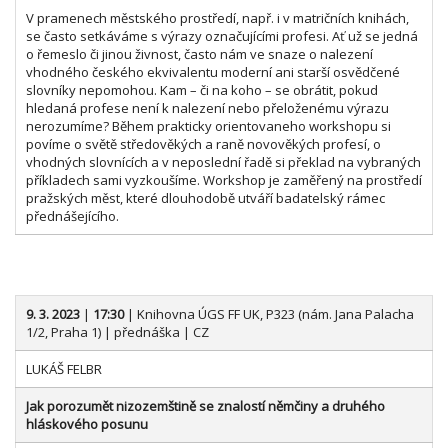
V pramenech městského prostředí, např. i v matričních knihách,
se často setkáváme s výrazy označujícími profesi. Ať už se jedná
o řemeslo či jinou živnost, často nám ve snaze o nalezení
vhodného českého ekvivalentu moderní ani starší osvědčené
slovníky nepomohou. Kam – či na koho – se obrátit, pokud
hledaná profese není k nalezení nebo přeloženému výrazu
nerozumíme? Během prakticky orientovaneho workshopu si
povíme o světě středověkých a raně novověkých profesí, o
vhodných slovnících a v neposlední řadě si překlad na vybraných
příkladech sami vyzkoušíme. Workshop je zaměřený na prostředí
pražských měst, které dlouhodobě utváří badatelský rámec
přednášejícího.
9
. 3. 2023
|
17:30
| Knihovna ÚGS FF UK, P323 (nám. Jana Palacha
1/2, Praha 1) | přednáška | CZ
LUKÁŠ FELBR
Jak porozumět nizozemštině se znalostí němčiny a druhého
hláskového posunu