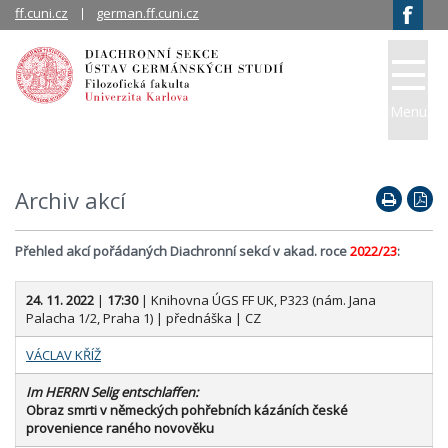
ff.cuni.cz
german.ff.cuni.cz
Menu
Archiv akcí
Přehled akcí pořádaných Diachronní sekcí v akad. roce
2022/23
:
24. 11. 2022
|
17:30
| Knihovna ÚGS FF UK, P323 (nám. Jana
Palacha 1/2, Praha 1) | přednáška | CZ
VÁCLAV KŘÍŽ
Im HERRN Selig entschlaffen:
Obraz smrti v německých pohřebních kázáních české
provenience raného novověku