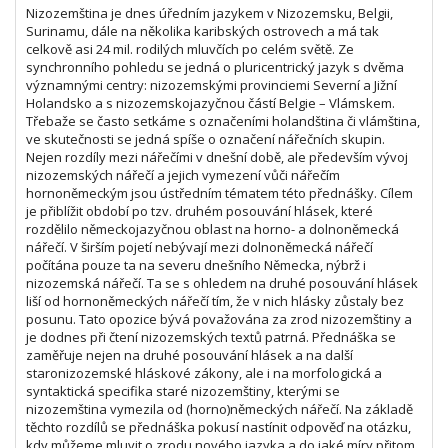
Nizozemština je dnes úředním jazykem v Nizozemsku, Belgii,
Surinamu, dále na několika karibských ostrovech a má tak
celkově asi 24 mil. rodilých mluvčích po celém světě. Ze
synchronního pohledu se jedná o pluricentrický jazyk s dvěma
významnými centry: nizozemskými provinciemi Severní a Jižní
Holandsko a s nizozemskojazyčnou částí Belgie – Vlámskem.
Třebaže se často setkáme s označeními holandština či vlámština,
ve skutečnosti se jedná spíše o označení nářečních skupin.
Nejen rozdíly mezi nářečími v dnešní době, ale především vývoj
nizozemských nářečí a jejich vymezení vůči nářečím
hornoněmeckým jsou ústředním tématem této přednášky. Cílem
je přiblížit období po tzv. druhém posouvání hlásek, které
rozdělilo německojazyčnou oblast na horno- a dolnoněmecká
nářečí. V širším pojetí nebývají mezi dolnoněmecká nářečí
počítána pouze ta na severu dnešního Německa, nýbrž i
nizozemská nářečí. Ta se s ohledem na druhé posouvání hlásek
liší od hornoněmeckých nářečí tím, že v nich hlásky zůstaly bez
posunu. Tato opozice bývá považována za zrod nizozemštiny a
je dodnes při čtení nizozemských textů patrná. Přednáška se
zaměřuje nejen na druhé posouvání hlásek a na další
staronizozemské hláskové zákony, ale i na morfologická a
syntaktická specifika staré nizozemštiny, kterými se
nizozemština vymezila od (horno)německých nářečí. Na základě
těchto rozdílů se přednáška pokusí nastínit odpověď na otázku,
kdy můžeme mluvit o zrodu nového jazyka a do jaké míry přitom